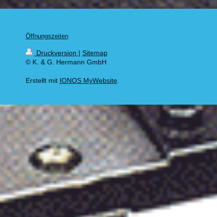
Öffnungszeiten
Druckversion
|
Sitemap
© K. & G. Hermann GmbH
Erstellt mit
IONOS MyWebsite
.