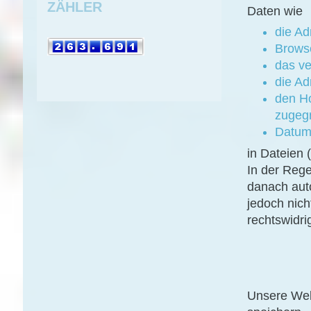
ZÄHLER
Daten wie
die Ad
Brows
das v
die Ad
den H
zugegr
Datum
in Dateien 
In der Reg
danach auto
jedoch nich
rechtswidr
Unsere Web