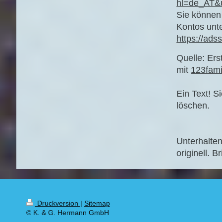
hl=de_AT&
Sie können 
Kontos unte
https://ads
Quelle: Ers
mit
123fami
Ein Text! S
löschen.
Unterhalten
originell. 
Druckversion
|
Sitemap
© K. & G. Hermann GmbH