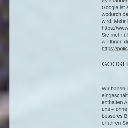
es erlauben
Google ist 
wodurch der
wird. Mehr 
https://ww
Sie mehr ü
wir Ihnen 
https://pol
GOOGLE
Wir haben i
eingeschal
enthalten A
uns – ohne
besseres B
erfahren S