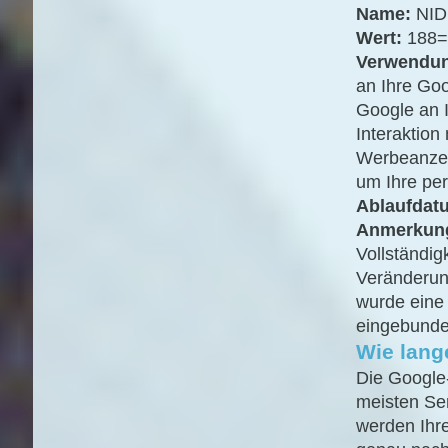
Name:
NID
Wert:
188=
Verwendu
an Ihre Goo
Google an 
Interaktio
Werbeanzeig
um Ihre pe
Ablaufdat
Anmerkun
Vollständig
Veränderun
wurde eine
eingebunde
Wie lang
Die Google
meisten Ser
werden Ihr