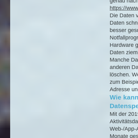
genau nach
https://www
Die Daten v
Daten schn
besser ges
Notfallpro
Hardware gi
Daten zieml
Manche Date
anderen Dat
löschen. W
zum Beispie
Adresse un
Wie kann
Datenspe
Mit der 201
Aktivitäts
Web-/App-Ak
Monate ges