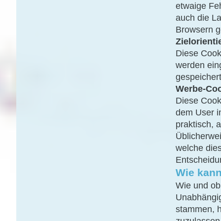
etwaige Fe
auch die L
Browsern 
Zielorient
Diese Cooki
werden ein
gespeichert
Werbe-Coo
Diese Cook
dem User in
praktisch, 
Üblicherwe
welche dies
Entscheidu
Wie kann
Wie und ob
Unabhängig
stammen, ha
zuzulassen