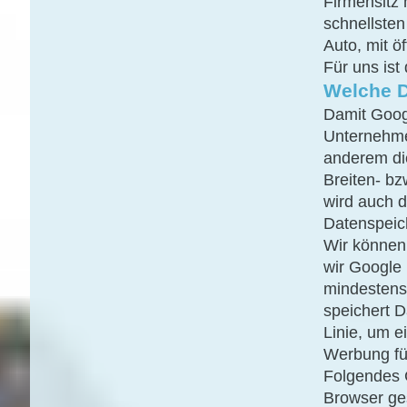
Firmensitz
schnellste
Auto, mit ö
Für uns ist
Welche D
Damit Goog
Unternehme
anderem di
Breiten- b
wird auch d
Datenspeic
Wir können 
wir Google
mindestens
speichert D
Linie, um e
Werbung für
Folgendes 
Browser ge